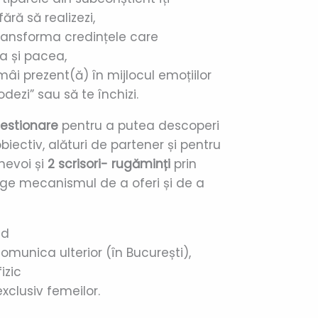
fără să realizezi,
transforma credințele care
a și pacea,
âi prezent(ă) în mijlocul emoțiilor
odezi” sau să te închizi.
estionare
pentru a putea descoperi
biectiv, alături de partener și pentru
 nevoi și
2 scrisori- rugăminți
prin
ege mecanismul de a oferi și de a
nd
omunica ulterior (în București),
izic
xclusiv femeilor.