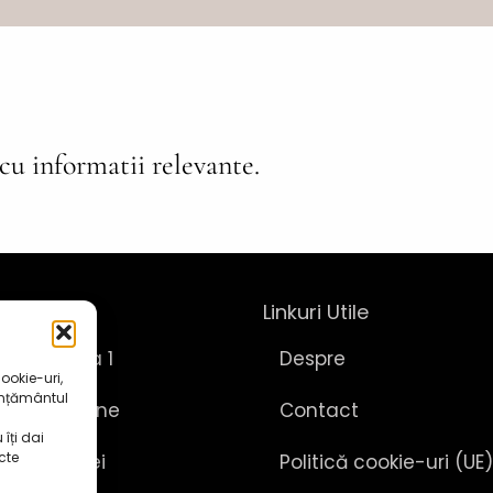
 cu informatii relevante.
listica
Linkuri Utile
listica 1 la 1
Despre
ookie-uri,
imțământul
izice și online
Contact
îți dai
cte
ul Armoniei
Politică cookie-uri (UE)