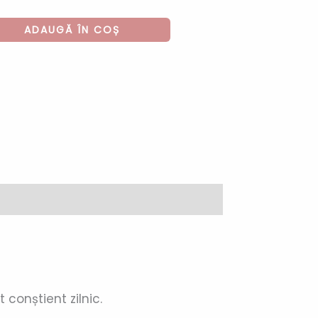
ADAUGĂ ÎN COȘ
 conștient zilnic.