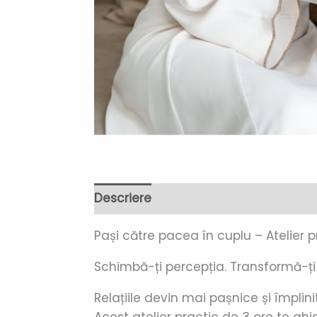
Descriere
Recenzii (1)
Pași către pacea în cuplu – Atelier p
Schimbă-ți percepția. Transformă-ți 
Relațiile devin mai pașnice și împlini
Acest atelier practic de 3 ore te gh