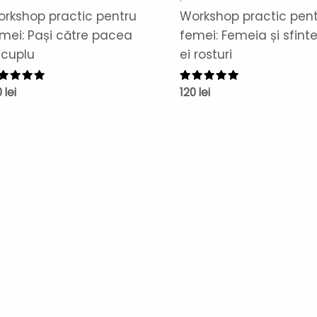
rkshop practic pentru
Workshop practic pen
mei: Pași către pacea
femei: Femeia și sfinte
 cuplu
ei rosturi
aluat la
0
lei
Evaluat la
120
lei
00
5.00
n 5
din 5