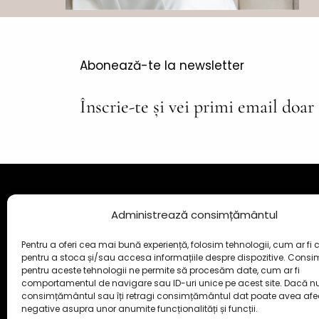
Abonează-te la newsletter
Înscrie-te și vei primi email doar
Terapie Ho
STEFANIA WELLNESS COACH S.R.L.
Administrează consimțământul
CUI: 44667589
Terapie ho
J21/431/2021
Pentru a oferi cea mai bună experiență, folosim tehnologii, cum ar fi c
pentru a stoca și/sau accesa informațiile despre dispozitive. Cons
Sediu social: ŞOS. BUZĂU, NR.42, CAMERA 1, SAT
Ateliere f
pentru aceste tehnologii ne permite să procesăm date, cum ar fi
GRIVIŢA COM. GRIVIŢA
comportamentul de navigare sau ID-uri unice pe acest site. Dacă nu 
consimțământul sau îți retragi consimțământul dat poate avea afe
Calendar
negative asupra unor anumite funcționalități și funcții.