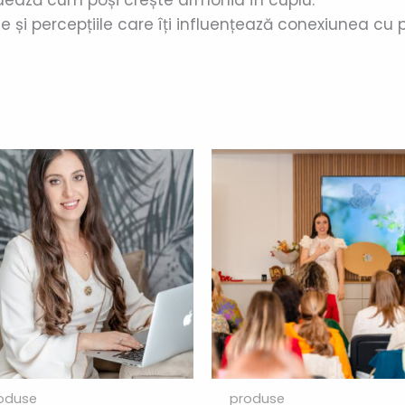
le și percepțiile care îți influențează conexiunea cu 
oduse
produse