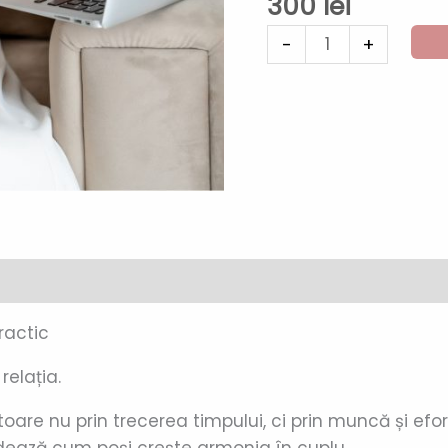
300
lei
-
+
ractic
relația.
toare nu prin trecerea timpului, ci prin muncă și efort
idează cum poși crește armonia în cuplu.