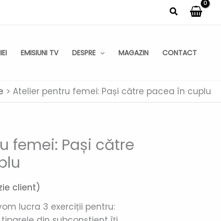
Search
EI
EMISIUNI TV
DESPRE
MAGAZIN
CONTACT
e
Atelier pentru femei: Pași către pacea în cuplu
ru femei: Pași către
plu
ie client)
 vom lucra 3 exerciții pentru:
tiparele din subconștient îți