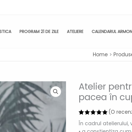
ISTICA
PROGRAM 21 DE ZILE
ATELIERE
CALENDARUL ARMONI
Home
Produs
Atelier pent
Cantitate
Atelier
pacea în cu
pentru
femei:
(O recenz
Pași
Evaluat la
În cadrul atelierului,
către
5.00
din 5
pe baza
• a conștientiza cum 