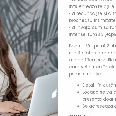
pacea
unei
influențează relațiile 
în
singure
evaluări
• a recunoaște și a 
cuplu
blochează intimitate
• a învăța cum să răm
intense, fără să „expl
Bonus : Vei primi
2 ch
relația într-un mod o
a identifica propriile
care vei putea înțel
primi în relație.
Detalii în curâ
Locația se va c
prezență doar f
Se adresează e