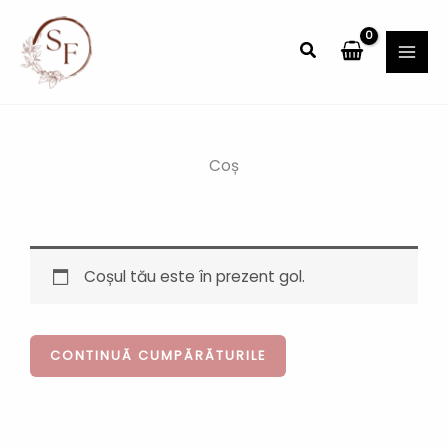
Skip
MAI
to
Search
MEN
content
Coș
Coșul tău este în prezent gol.
CONTINUĂ CUMPĂRĂTURILE