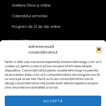
Ateliere fizice și online
Calendarul Armoniei
Program de 21 de zile online
Linkuri Utile
Administrează
Despre
consimțământul
Contact
Pentru a oferi cea mai bună experiență, folosim tehnologii, cum ar fi
cookie-uri, pentru a stoca și/sau accesa informațiile despre
dispozitive. Consimțământul pentru aceste tehnologii ne permite
Politică cookie-uri (UE)
să procesăm date, cum ar fi comportamentul de navigare sau ID-
uri unice pe acest site. Dacă nu îți dai consimțământul sau îți
Termeni și condiții
retragi consimțământul dat poate avea afecte negative asupra
unor anumite funcționalități și funcții.
ANPC
ACCEPTĂ