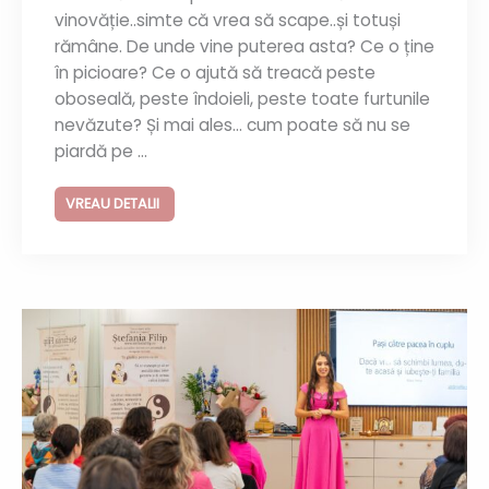
vinovăție..simte că vrea să scape..și totuși
rămâne. De unde vine puterea asta? Ce o ține
în picioare? Ce o ajută să treacă peste
oboseală, peste îndoieli, peste toate furtunile
nevăzute? Și mai ales… cum poate să nu se
piardă pe ...
VREAU DETALII