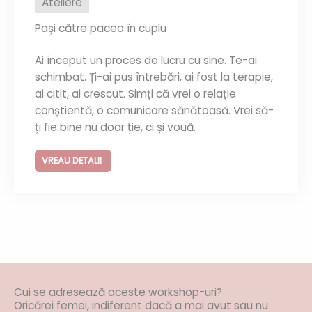
Ateliere
Pași către pacea în cuplu
Ai început un proces de lucru cu sine. Te-ai
schimbat. Ți-ai pus întrebări, ai fost la terapie,
ai citit, ai crescut. Simți că vrei o relație
conștientă, o comunicare sănătoasă. Vrei să-
ți fie bine nu doar ție, ci și vouă.
VREAU DETALII
Cui se adresează aceste workshop-uri?
Oricărei femei, indiferent dacă a mai avut sau nu