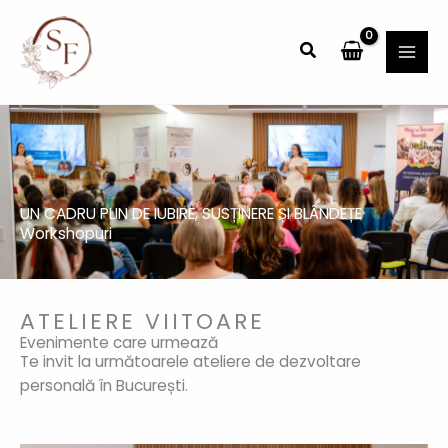
Skip
MAI
to
Search
MEN
content
UN CADRU PLIN DE IUBIRE, SUSȚINERE ȘI BLÂNDEȚE
Workshopuri
ATELIERE VIITOARE
Evenimente care urmează
Te invit la următoarele ateliere de dezvoltare
personală în București.