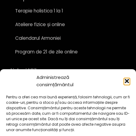
Terapie holistica 1 la 1
Ateliere fizice și online
Calendarul Armoniei
Program de 21 de zile online
Linkuri Utile
Administrează
Despre
consimțământul
Contact
Pentru a oferi cea mai bună experiență, folosim tehnologii, cum ar fi
cookie-uri, pentru a stoca și/sau accesa informațiile despre
dispozitive. Consimțământul pentru aceste tehnologii ne permite
Politică cookie-uri (UE)
să procesăm date, cum ar fi comportamentul de navigare sau ID-
uri unice pe acest site. Dacă nu îți dai consimțământul sau îți
Termeni și condiții
retragi consimțământul dat poate avea afecte negative asupra
unor anumite funcționalități și funcții.