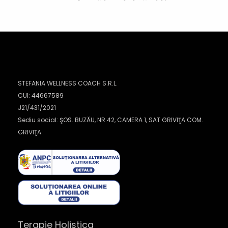
STEFANIA WELLNESS COACH S.R.L.
CUI: 44667589
J21/431/2021
Sediu social: ŞOS. BUZĂU, NR.42, CAMERA 1, SAT GRIVIŢA COM.
GRIVIŢA
Terapie Holistica