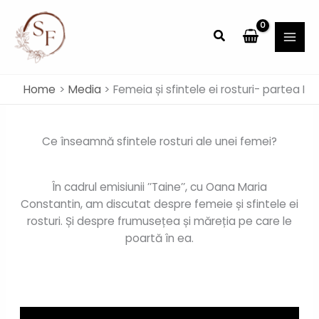
Skip
MAI
to
Search
MEN
content
Home
Media
Femeia și sfintele ei rosturi- partea I
Ce înseamnă sfintele rosturi ale unei femei?
În cadrul emisiunii ’’Taine’’, cu Oana Maria
Constantin, am discutat despre femeie și sfintele ei
rosturi. Și despre frumusețea și măreția pe care le
poartă în ea.