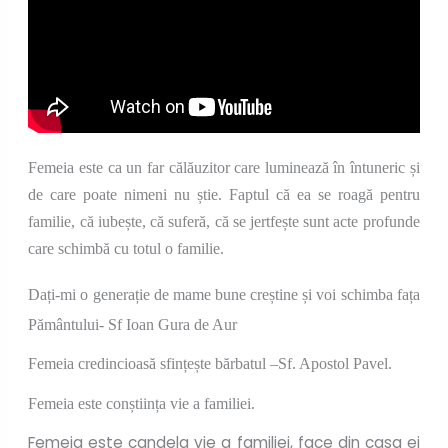
Femeia este ca un far călăuzitor care luminează în întuneric și
de care poate nimeni nu știe. Faptul că ea se roagă pentru
familie, că iubește, că suferă, că se jertfește sunt acte profunde
care schimbă cu totul o familie.
Dați-mi o generație de mame bune creștine și voi schimba fața
Pământului- Sf Ioan Gura de Aur
Femeia credincioasă sfințește bărbatul –Sf. Apostol Pavel.
Femeia este conștiința vie a familiei.
Femeia este candela vie a familiei, face din casa ei