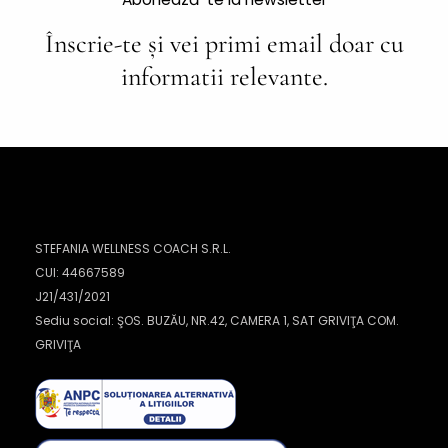
Înscrie-te și vei primi email doar cu
informatii relevante.
STEFANIA WELLNESS COACH S.R.L.
CUI: 44667589
J21/431/2021
Sediu social: ŞOS. BUZĂU, NR.42, CAMERA 1, SAT GRIVIŢA COM.
GRIVIŢA