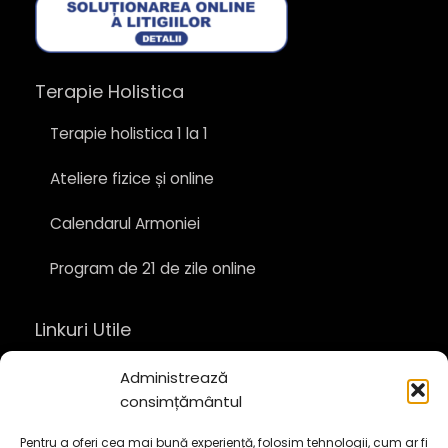
Terapie Holistica
Terapie holistica 1 la 1
Ateliere fizice și online
Calendarul Armoniei
Program de 21 de zile online
Linkuri Utile
Despre
Administrează
consimțământul
Contact
Pentru a oferi cea mai bună experiență, folosim tehnologii, cum ar fi