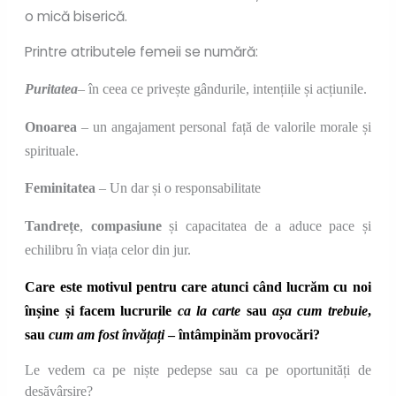
o mică biserică.
Printre atributele femeii se numără:
Puritatea
– în ceea ce privește gândurile, intențiile și acțiunile.
Onoarea
– un angajament personal față de valorile morale și
spirituale.
Feminitatea
– Un dar și o responsabilitate
Tandrețe
,
compasiune
și capacitatea de a aduce pace și
echilibru în viața celor din jur.
Care este motivul pentru care atunci când lucrăm cu noi
înșine și facem lucrurile
ca la carte
sau
așa cum trebuie
,
sau
cum am fost învățați
– întâmpinăm provocări?
Le vedem ca pe niște pedepse sau ca pe oportunități de
desăvârșire?